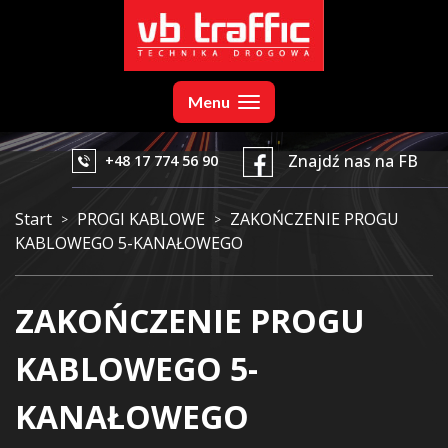
ip
ontent
Menu
Znajdź nas na FB
+48 17 774 56 90
Start
PROGI KABLOWE
ZAKOŃCZENIE PROGU
>
>
KABLOWEGO 5-KANAŁOWEGO
ZAKOŃCZENIE PROGU
KABLOWEGO 5-
KANAŁOWEGO